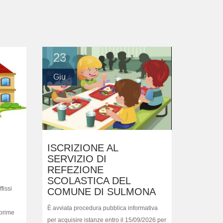
23
Giu
ISCRIZIONE AL
SERVIZIO DI
REFEZIONE
SCOLASTICA DEL
fissi
COMUNE DI SULMONA
È avviata procedura pubblica informativa
 prime
per acquisire istanze entro il 15/09/2026 per
 per
l’iscrizione tempestiva al servizio di