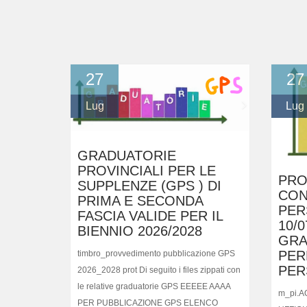
27
27
Lug
Lug
GRADUATORIE
PROVINCIALI PER LE
PRO
SUPPLENZE (GPS ) DI
CON
PRIMA E SECONDA
PER
FASCIA VALIDE PER IL
10/0
BIENNIO 2026/2028
GRA
PER
timbro_provvedimento pubblicazione GPS
PER
2026_2028 prot Di seguito i files zippati con
le relative graduatorie GPS EEEEE AAAA
m_pi.
PER PUBBLICAZIONE GPS ELENCO
UFFICI
METODI DIFFERENZIATI GPS MMSS PER