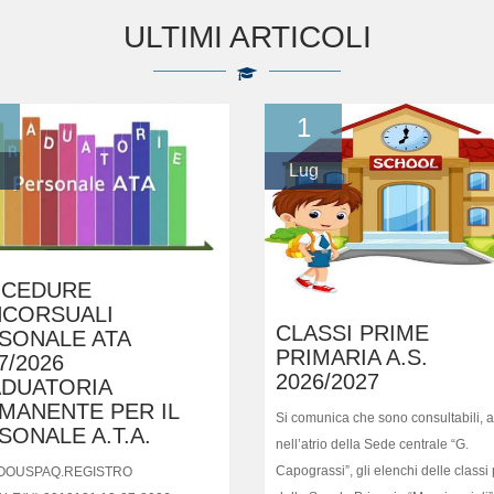
ULTIMI ARTICOLI
1
Lug
CEDURE
CORSUALI
CLASSI PRIME
SONALE ATA
PRIMARIA A.S.
7/2026
2026/2027
DUATORIA
MANENTE PER IL
Si comunica che sono consultabili, af
SONALE A.T.A.
nell’atrio della Sede centrale “G.
Capograssi”, gli elenchi delle classi
AOOUSPAQ.REGISTRO
della Scuola Primaria “Masciangioli”
ALE(U).0010121.13-07-2026