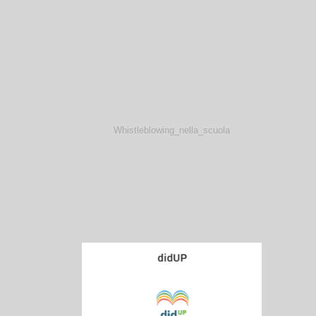
Whistleblowing_nella_scuola