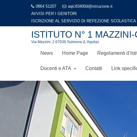
Skip
0864 51207
aqic83400d@istruzione.it
to
AVVISI PER I GENITORI
content
ISTITUTO N° 1 MAZZI
Via Mazzini, 2 67039 Sulmona (L’Aquila)
News
Home Page
Regolamenti d’Isti
Docenti e ATA
Contatti
Link specifi