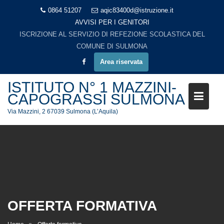
Skip
0864 51207
aqic83400d@istruzione.it
to
AVVISI PER I GENITORI
content
ISCRIZIONE AL SERVIZIO DI REFEZIONE SCOLASTICA DEL
COMUNE DI SULMONA
Area riservata
ISTITUTO N° 1 MAZZINI-
CAPOGRASSI SULMONA
Via Mazzini, 2 67039 Sulmona (L’Aquila)
OFFERTA FORMATIVA