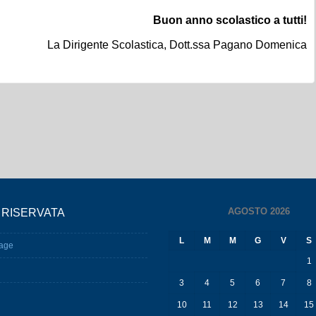
Buon anno scolastico a tutti!
La Dirigente Scolastica, Dott.ssa Pagano Domenica
AGOSTO 2026
 RISERVATA
L
M
M
G
V
S
age
1
3
4
5
6
7
8
10
11
12
13
14
15
17
18
19
20
21
22