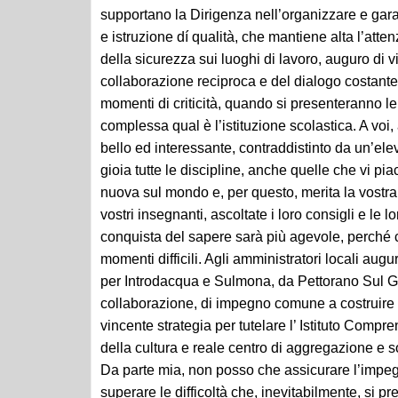
e istruzione dí qualità, che mantiene alta l’atten
della sicurezza sui luoghi di lavoro, auguro di 
collaborazione reciproca e del dialogo costante
momenti di criticità, quando si presenteranno l
complessa qual è l’istituzione scolastica. A voi
bello ed interessante, contraddistinto da un’el
gioia tutte le discipline, anche quelle che vi p
nuova sul mondo e, per questo, merita la vostra 
vostri insegnanti, ascoltate i loro consigli e le 
conquista del sapere sarà più agevole, perché ci
momenti difficili. Agli amministratori locali a
per Introdacqua e Sulmona, da Pettorano Sul Gizi
collaborazione, di impegno comune a costruire pon
vincente strategia per tutelare l’ Istituto Comp
della cultura e reale centro di aggregazione e s
Da parte mia, non posso che assicurare l’impegn
superare le difficoltà che, inevitabilmente, si p