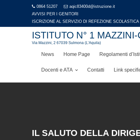
Skip
0864 51207
aqic83400d@istruzione.it
to
AVVISI PER I GENITORI
LIBRI DI TESTO A.S. 2026-2027
content
ISTITUTO N° 1 MAZZI
Via Mazzini, 2 67039 Sulmona (L’Aquila)
News
Home Page
Regolamenti d’Isti
Docenti e ATA
Contatti
Link specifi
IL SALUTO DELLA DIRIG
Home
Organigramma
Il saluto della Dirigente