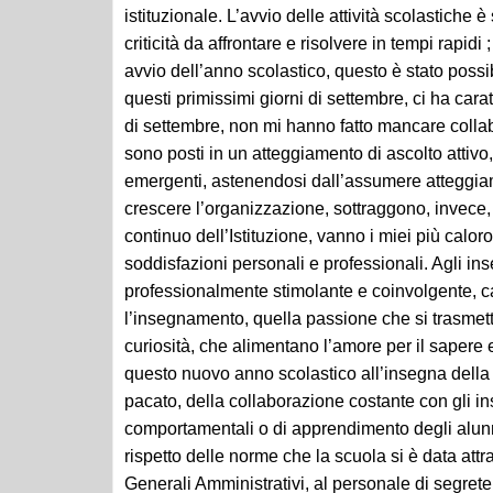
criticità da affrontare e risolvere in tempi rapid
avvio dell’anno scolastico, questo è stato possi
questi primissimi giorni di settembre, ci ha cara
di settembre, non mi hanno fatto mancare collab
sono posti in un atteggiamento di ascolto attivo,
emergenti, astenendosi dall’assumere atteggiament
crescere l’organizzazione, sottraggono, invece,
continuo dell’Istituzione, vanno i miei più calor
soddisfazioni personali e professionali. Agli ins
professionalmente stimolante e coinvolgente, ca
l’insegnamento, quella passione che si trasmette
curiosità, che alimentano l’amore per il sapere e
questo nuovo anno scolastico all’insegna della f
pacato, della collaborazione costante con gli i
comportamentali o di apprendimento degli alunni,
rispetto delle norme che la scuola si è data attra
Generali Amministrativi, al personale di segrete
supportano la Dirigenza nell’organizzare e garan