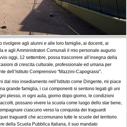
 rivolgere agli alunni e alle loro famiglie, ai docenti, ai
ola e agli Amministratori Comunali il mio personale augurio
vvio oggi, 12 settembre, possa trascorrere all’insegna della
ccasioni di crescita culturale, professionale ed umana per
te dell’Istituto Comprensivo “Mazzini-Capograssi”.
ni dal mio insediamento nell’Istituto come Dirigente, mi piace
 grande famiglia, i cui componenti si sentono legati gli uni
ogni plesso, in ogni aula, giorno dopo giorno, le condizioni
i accolti, possano vivere la scuola come luogo dello star bene,
ccompagnare ciascuno verso la conquista dei traguardi
 quei traguardi che accomunano tutte le scuole del territorio
re della Scuola Pubblica Italiana, il suo mandato
 è stato particolarmente complesso, perché tante sono state le