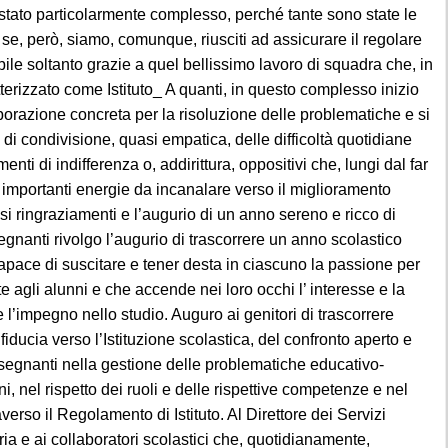
i ; se, però, siamo, comunque, riusciti ad assicurare il regolare
bile soltanto grazie a quel bellissimo lavoro di squadra che, in
tterizzato come Istituto_ A quanti, in questo complesso inizio
orazione concreta per la risoluzione delle problematiche e si
 di condivisione, quasi empatica, delle difficoltà quotidiane
i di indifferenza o, addirittura, oppositivi che, lungi dal far
 importanti energie da incanalare verso il miglioramento
osi ringraziamenti e l’augurio di un anno sereno e ricco di
egnanti rivolgo l’augurio di trascorrere un anno scolastico
pace di suscitare e tener desta in ciascuno la passione per
 agli alunni e che accende nei loro occhi l’ interesse e la
 l’impegno nello studio. Auguro ai genitori di trascorrere
iducia verso l’Istituzione scolastica, del confronto aperto e
nsegnanti nella gestione delle problematiche educativo-
 nel rispetto dei ruoli e delle rispettive competenze e nel
verso il Regolamento di Istituto. Al Direttore dei Servizi
ria e ai collaboratori scolastici che, quotidianamente,
tire agli alunni e alle loro famiglie un servizio di educazione