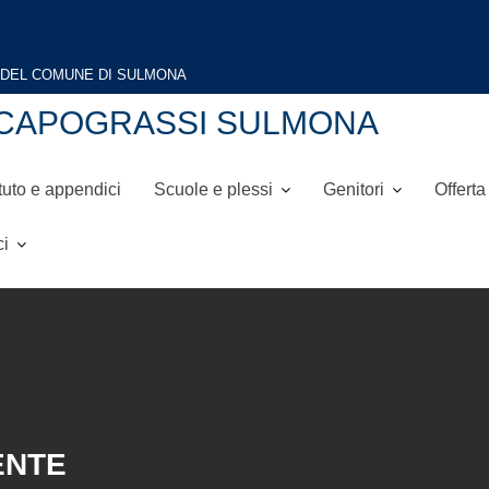
NI-CAPOGRASSI SULMONA
tuto e appendici
Scuole e plessi
Genitori
Offerta
ci
ENTE