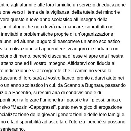
zione verso il tema della vigilanza, della tutela dei minori e
vivere questo nuovo anno scolastico all’insegna della
, un dialogo che non dovrà mai mancare, soprattutto nei
e inevitabile problematiche proprie di un’organizzazione
, alunni ed alunne, auguro di trascorrere un anno scolastico
evata motivazione ad apprendere; vi auguro di studiare con
iacciono di meno, perché ciascuna di esse vi apre una finestra
attenzione ed il vostro impegno. Affidatevi con fiducia ai
loro indicazioni e vi accorgerete che il cammino verso la
ascuno di loro sarà al vostro fianco, pronto a darvi aiuto nei
uguro un anno scolastico in cui, da Scanno a Bugnara, passando
o a Pacentro, si respiri aria di condivisione e di
ti per rafforzare l’unione tra i paesi e tra i plessi, unica e
rensivo “Mazzini-Capograssi”, punto nevralgico di erogazione
ocializzazione delle giovani generazioni e delle loro famiglie.
o e la disponibilità ad ascoltare l’utenza, perché si possano
resenteranno.