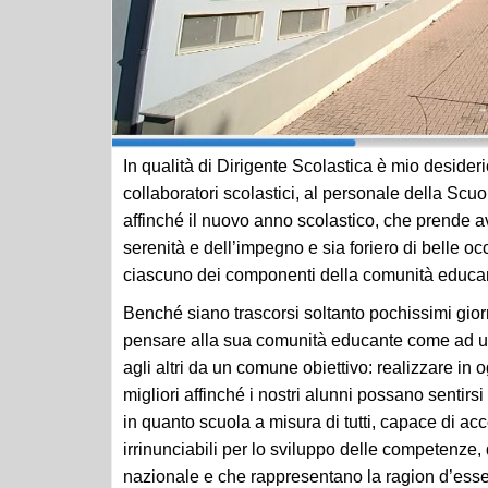
In qualità di Dirigente Scolastica è mio desiderio
collaboratori scolastici, al personale della Scu
affinché il nuovo anno scolastico, che prende a
serenità e dell’impegno e sia foriero di belle o
ciascuno dei componenti della comunità educan
Benché siano trascorsi soltanto pochissimi gior
pensare alla sua comunità educante come ad una
agli altri da un comune obiettivo: realizzare in 
migliori affinché i nostri alunni possano sentirs
in quanto scuola a misura di tutti, capace di a
irrinunciabili per lo sviluppo delle competenze,
nazionale e che rappresentano la ragion d’esse
istituzionale. L’avvio delle attività scolastiche