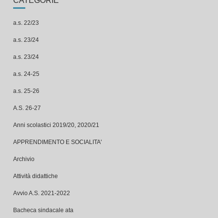
a.s. 22/23
a.s. 23/24
a.s. 23/24
a.s. 24-25
a.s. 25-26
A.S. 26-27
Anni scolastici 2019/20, 2020/21
APPRENDIMENTO E SOCIALITA'
Archivio
Attività didattiche
Avvio A.S. 2021-2022
Bacheca sindacale ata
bacheca sindacale ata