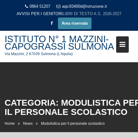
Skip
0864 51207
aqic83400d@istruzione.it
to
AVVISI PER I GENITORI
LIBRI DI TESTO A.S. 2026-2027
content
Area riservata
ISTITUTO N° 1 MAZZINI-
CAPOGRASSI SULMONA
Via Mazzini, 2 67039 Sulmona (L’Aquila)
CATEGORIA:
MODULISTICA PE
IL PERSONALE SCOLASTICO
Home
News
Modulistica per il personale scolastico