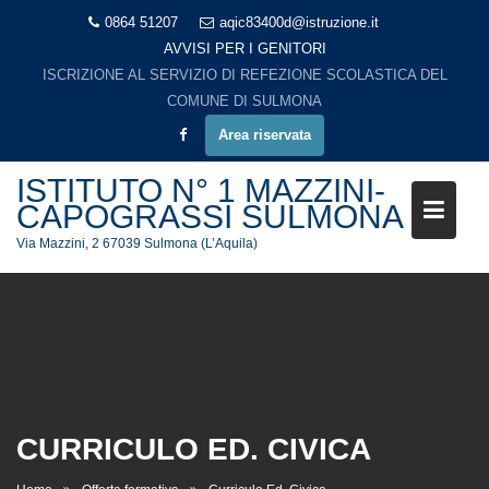
Skip
0864 51207
aqic83400d@istruzione.it
to
AVVISI PER I GENITORI
content
ISCRIZIONE AL SERVIZIO DI REFEZIONE SCOLASTICA DEL
COMUNE DI SULMONA
Area riservata
ISTITUTO N° 1 MAZZINI-
CAPOGRASSI SULMONA
Via Mazzini, 2 67039 Sulmona (L’Aquila)
CURRICULO ED. CIVICA