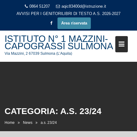
Skip
0864 51207
aqic83400d@istruzione.it
to
AVVISI PER I GENITORI
LIBRI DI TESTO A.S. 2026-2027
content
Area riservata
ISTITUTO N° 1 MAZZINI-
CAPOGRASSI SULMONA
Via Mazzini, 2 67039 Sulmona (L’Aquila)
CATEGORIA:
A.S. 23/24
Home
News
a.s. 23/24