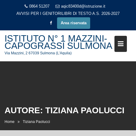
Skip
0864 51207
aqic83400d@istruzione.it
to
AVVISI PER I GENITORI
LIBRI DI TESTO A.S. 2026-2027
content
Area riservata
ISTITUTO N° 1 MAZZINI-
CAPOGRASSI SULMONA
Via Mazzini, 2 67039 Sulmona (L’Aquila)
AUTORE:
TIZIANA PAOLUCCI
Home
Tiziana Paolucci