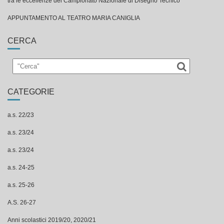
tra le eccellenze del Campionato Nazionale di Disegno Tecnico
APPUNTAMENTO AL TEATRO MARIA CANIGLIA
CERCA
CATEGORIE
a.s. 22/23
a.s. 23/24
a.s. 23/24
a.s. 24-25
a.s. 25-26
A.S. 26-27
Anni scolastici 2019/20, 2020/21