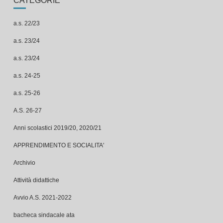
a.s. 22/23
a.s. 23/24
a.s. 23/24
a.s. 24-25
a.s. 25-26
A.S. 26-27
Anni scolastici 2019/20, 2020/21
APPRENDIMENTO E SOCIALITA'
Archivio
Attività didattiche
Avvio A.S. 2021-2022
bacheca sindacale ata
Bacheca sindacale ata