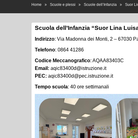
Scuola dell’Infanzia “Suor Lina Luis
Indirizzo
: Via Madonna dei Monti, 2 – 67030 Pa
Telefono
: 0864 41286
Codice Meccanografico
: AQAA83403C
Email:
aqic83400d@istruzione.it
PEC:
aqic83400d@pec.istruzione.it
Tempo scuola
: 40 ore settimanali