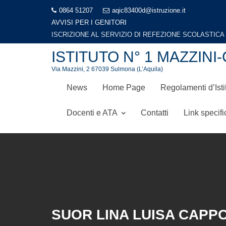
Skip
0864 51207
aqic83400d@istruzione.it
to
AVVISI PER I GENITORI
LIBRI DI TESTO A.S. 2026-2027
content
ISTITUTO N° 1 MAZZI
Via Mazzini, 2 67039 Sulmona (L’Aquila)
News
Home Page
Regolamenti d’Isti
Docenti e ATA
Contatti
Link specifi
SUOR LINA LUISA CAPP
Home
Scuole e plessi
Scuole dell’Infanzia
Suor Li