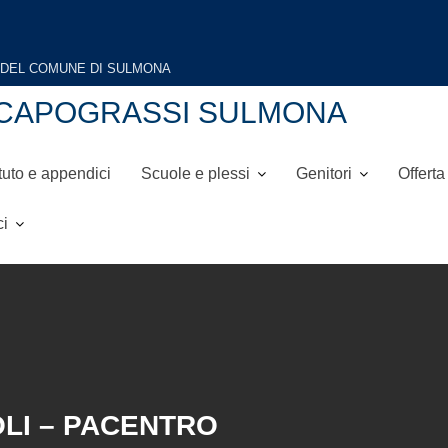
NI-CAPOGRASSI SULMONA
tuto e appendici
Scuole e plessi
Genitori
Offerta
ci
OLI – PACENTRO
na Luisa Cappoli – Pacentro