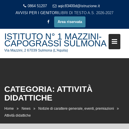
Skip
0864 51207
aqic83400d@istruzione.it
to
AVVISI PER I GENITORI
LIBRI DI TESTO A.S. 2026-2027
content
Area riservata
ISTITUTO N° 1 MAZZINI-
CAPOGRASSI SULMONA
Via Mazzini, 2 67039 Sulmona (L’Aquila)
CATEGORIA:
ATTIVITÀ
DIDATTICHE
Home
News
Notizie di carattere generale, eventi, premiazioni
Attività didattiche