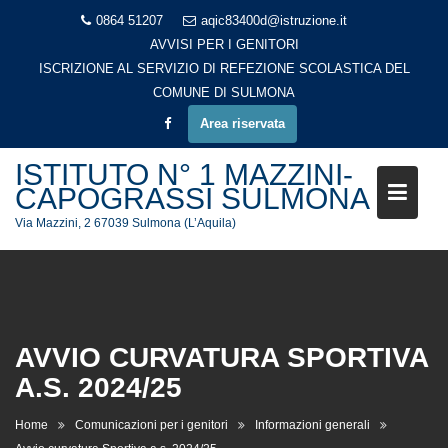
Skip
0864 51207
aqic83400d@istruzione.it
to
AVVISI PER I GENITORI
content
ISCRIZIONE AL SERVIZIO DI REFEZIONE SCOLASTICA DEL
COMUNE DI SULMONA
Area riservata
ISTITUTO N° 1 MAZZINI-
CAPOGRASSI SULMONA
Via Mazzini, 2 67039 Sulmona (L’Aquila)
AVVIO CURVATURA SPORTIVA
A.S. 2024/25
Home
Comunicazioni per i genitori
Informazioni generali