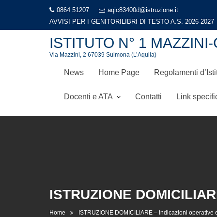
Skip
0864 51207
aqic83400d@istruzione.it
to
AVVISI PER I GENITORI
LIBRI DI TESTO A.S. 2026-2027
content
ISTITUTO N° 1 MAZZI
Via Mazzini, 2 67039 Sulmona (L’Aquila)
News
Home Page
Regolamenti d’Isti
Docenti e ATA
Contatti
Link specifi
ISTRUZIONE DOMICILIAR
Home
ISTRUZIONE DOMICILIARE – indicazioni operative e