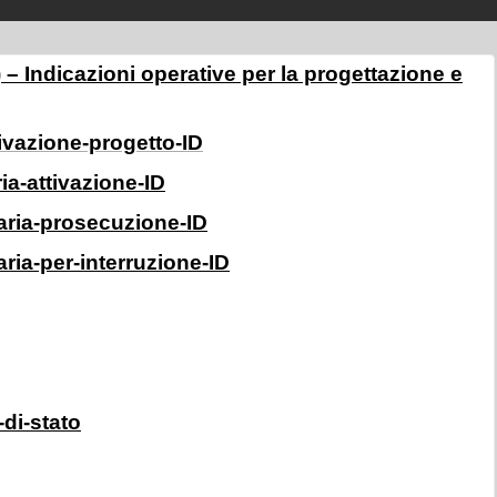
) – Indicazioni operative per la progettazione e
tivazione-progetto-ID
ia-attivazione-ID
taria-prosecuzione-ID
aria-per-interruzione-ID
di-stato