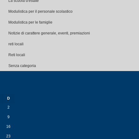
La scuola d'estate
Modulistica per il personale scolastico
Modulistica per le famiglie
Notizie di carattere generale, eventi, premiazioni
reti locali
Reti locali
Senza categoria
D
2
9
16
23