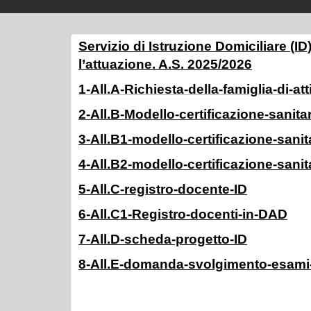
Servizio di Istruzione Domiciliare (ID
l’attuazione. A.S. 2025/2026
1-All.A-Richiesta-della-famiglia-di-at
2-All.B-Modello-certificazione-sanitar
3-All.B1-modello-certificazione-sani
4-All.B2-modello-certificazione-sanit
5-All.C-registro-docente-ID
6-All.C1-Registro-docenti-in-DAD
7-All.D-scheda-progetto-ID
8-All.E-domanda-svolgimento-esami-