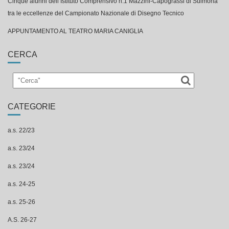
Cinque alunni dell’Istituto Comprensivo n.1 Mazzini-Capograssi di Sulmona
tra le eccellenze del Campionato Nazionale di Disegno Tecnico
APPUNTAMENTO AL TEATRO MARIA CANIGLIA
CERCA
CATEGORIE
a.s. 22/23
a.s. 23/24
a.s. 23/24
a.s. 24-25
a.s. 25-26
A.S. 26-27