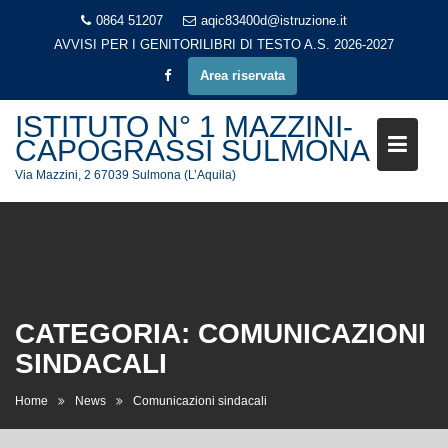
Skip
0864 51207
aqic83400d@istruzione.it
to
AVVISI PER I GENITORI
LIBRI DI TESTO A.S. 2026-2027
content
Area riservata
ISTITUTO N° 1 MAZZINI-
CAPOGRASSI SULMONA
Via Mazzini, 2 67039 Sulmona (L’Aquila)
CATEGORIA:
COMUNICAZIONI
SINDACALI
Home
News
Comunicazioni sindacali