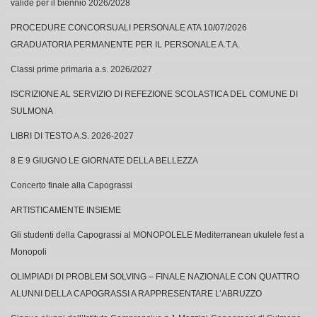
valide per il biennio 2026/2028
PROCEDURE CONCORSUALI PERSONALE ATA 10/07/2026
GRADUATORIA PERMANENTE PER IL PERSONALE A.T.A.
Classi prime primaria a.s. 2026/2027
ISCRIZIONE AL SERVIZIO DI REFEZIONE SCOLASTICA DEL COMUNE DI
SULMONA
LIBRI DI TESTO A.S. 2026-2027
8 E 9 GIUGNO LE GIORNATE DELLA BELLEZZA
Concerto finale alla Capograssi
ARTISTICAMENTE INSIEME
Gli studenti della Capograssi al MONOPOLELE Mediterranean ukulele fest a
Monopoli
OLIMPIADI DI PROBLEM SOLVING – FINALE NAZIONALE CON QUATTRO
ALUNNI DELLA CAPOGRASSI A RAPPRESENTARE L’ABRUZZO