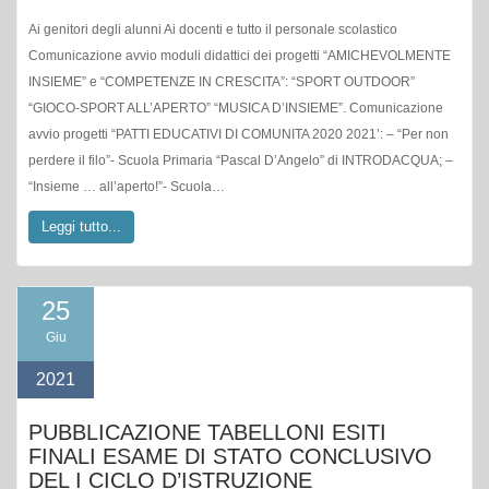
Ai genitori degli alunni Ai docenti e tutto il personale scolastico
Comunicazione avvio moduli didattici dei progetti “AMICHEVOLMENTE
INSIEME” e “COMPETENZE IN CRESCITA”: “SPORT OUTDOOR”
“GIOCO-SPORT ALL’APERTO” “MUSICA D’INSIEME”. Comunicazione
avvio progetti “PATTI EDUCATIVI DI COMUNITA 2020 2021’: – “Per non
perdere il filo”- Scuola Primaria “Pascal D’Angelo” di INTRODACQUA; –
“Insieme … all’aperto!”- Scuola…
Leggi tutto...
25
Giu
2021
PUBBLICAZIONE TABELLONI ESITI
FINALI ESAME DI STATO CONCLUSIVO
DEL I CICLO D’ISTRUZIONE