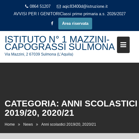
Skip
0864 51207
aqic83400d@istruzione.it
to
AVVISI PER I GENITORI
Classi prime primaria a.s. 2026/2027
content
Area riservata
ISTITUTO N° 1 MAZZINI-
CAPOGRASSI SULMONA
Via Mazzini, 2 67039 Sulmona (L’Aquila)
CATEGORIA:
ANNI SCOLASTICI
2019/20, 2020/21
Home
News
Anni scolastici 2019/20, 2020/21