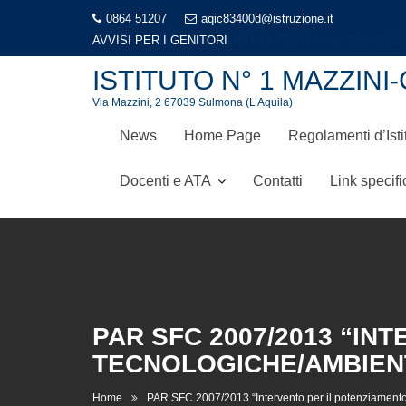
Skip
0864 51207
aqic83400d@istruzione.it
to
AVVISI PER I GENITORI
LIBRI DI TESTO A.S. 2026-2027
content
ISTITUTO N° 1 MAZZI
Via Mazzini, 2 67039 Sulmona (L’Aquila)
News
Home Page
Regolamenti d’Isti
Docenti e ATA
Contatti
Link specifi
PAR SFC 2007/2013 “IN
TECNOLOGICHE/AMBIENT
Home
PAR SFC 2007/2013 “Intervento per il potenziamento 