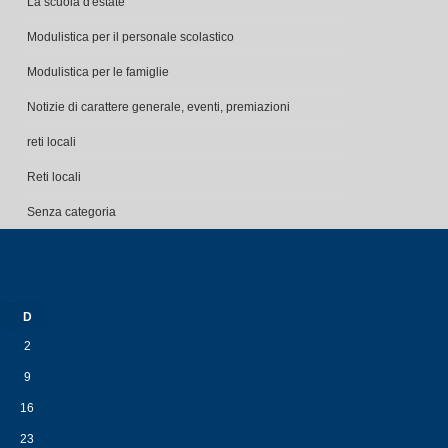
La scuola d'estate
Modulistica per il personale scolastico
Modulistica per le famiglie
Notizie di carattere generale, eventi, premiazioni
reti locali
Reti locali
Senza categoria
D
2
9
16
23