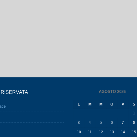
AGOSTO 2026
 RISERVATA
L
M
M
G
V
S
age
1
3
4
5
6
7
8
10
11
12
13
14
15