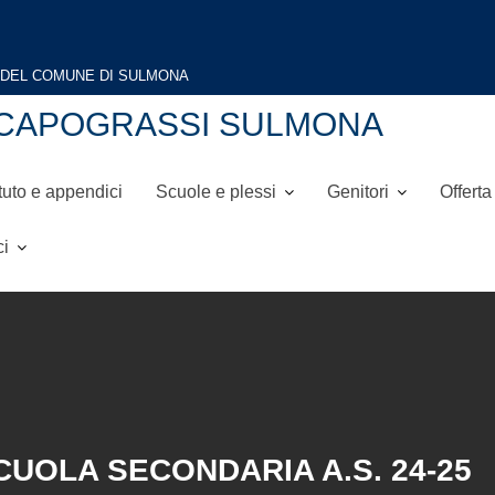
A DEL COMUNE DI SULMONA
NI-CAPOGRASSI SULMONA
tuto e appendici
Scuole e plessi
Genitori
Offerta
ci
SCUOLA SECONDARIA A.S. 24-25