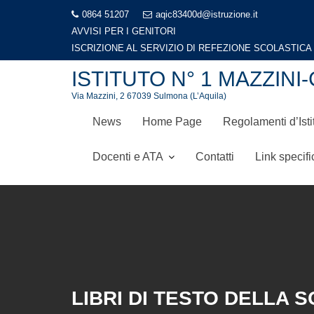
Skip
0864 51207
aqic83400d@istruzione.it
to
AVVISI PER I GENITORI
content
ISCRIZIONE AL SERVIZIO DI REFEZIONE SCOLASTIC
ISTITUTO N° 1 MAZZI
Via Mazzini, 2 67039 Sulmona (L’Aquila)
News
Home Page
Regolamenti d’Isti
Docenti e ATA
Contatti
Link specifi
LIBRI DI TESTO DELLA 