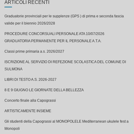
Graduatorie provinciali per le supplenze (GPS ) di prima e seconda fascia
valide per il biennio 2026/2028
PROCEDURE CONCORSUALI PERSONALE ATA 10/07/2026
GRADUATORIA PERMANENTE PER IL PERSONALE A.T.A.
Classi prime primaria a.s. 2026/2027
ISCRIZIONE AL SERVIZIO DI REFEZIONE SCOLASTICA DEL COMUNE DI
SULMONA
LIBRI DI TESTO A.S. 2026-2027
8 E 9 GIUGNO LE GIORNATE DELLA BELLEZZA
Concerto finale alla Capograssi
ARTISTICAMENTE INSIEME
Gli studenti della Capograssi al MONOPOLELE Mediterranean ukulele fest a
Monopoli
OLIMPIADI DI PROBLEM SOLVING – FINALE NAZIONALE CON QUATTRO
ALUNNI DELLA CAPOGRASSI A RAPPRESENTARE L’ABRUZZO