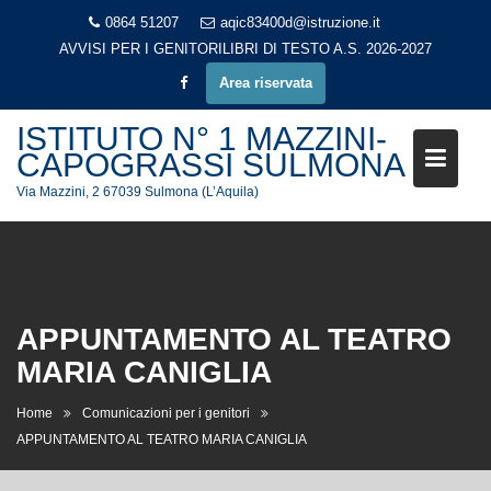
Skip
0864 51207
aqic83400d@istruzione.it
to
AVVISI PER I GENITORI
LIBRI DI TESTO A.S. 2026-2027
content
Area riservata
ISTITUTO N° 1 MAZZINI-
CAPOGRASSI SULMONA
Via Mazzini, 2 67039 Sulmona (L’Aquila)
APPUNTAMENTO AL TEATRO
MARIA CANIGLIA
Home
Comunicazioni per i genitori
APPUNTAMENTO AL TEATRO MARIA CANIGLIA