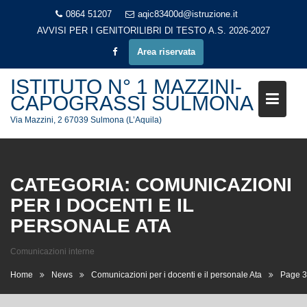
Skip
0864 51207
aqic83400d@istruzione.it
to
AVVISI PER I GENITORI
LIBRI DI TESTO A.S. 2026-2027
content
Area riservata
ISTITUTO N° 1 MAZZINI-
CAPOGRASSI SULMONA
Via Mazzini, 2 67039 Sulmona (L’Aquila)
CATEGORIA:
COMUNICAZIONI
PER I DOCENTI E IL
PERSONALE ATA
Comunicazioni interne
Home
News
Comunicazioni per i docenti e il personale Ata
Page 3