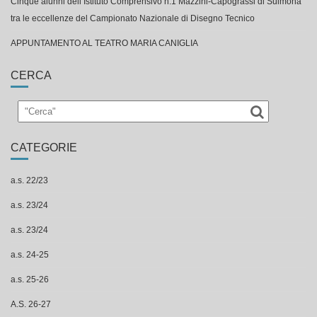
Cinque alunni dell’Istituto Comprensivo n.1 Mazzini-Capograssi di Sulmona
tra le eccellenze del Campionato Nazionale di Disegno Tecnico
APPUNTAMENTO AL TEATRO MARIA CANIGLIA
CERCA
CATEGORIE
a.s. 22/23
a.s. 23/24
a.s. 23/24
a.s. 24-25
a.s. 25-26
A.S. 26-27