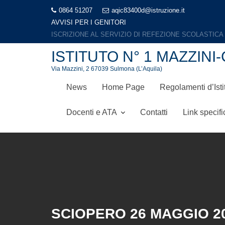
Skip
0864 51207
aqic83400d@istruzione.it
to
AVVISI PER I GENITORI
LIBRI DI TESTO A.S. 2026-2027
content
ISTITUTO N° 1 MAZZI
Via Mazzini, 2 67039 Sulmona (L’Aquila)
News
Home Page
Regolamenti d’Isti
Docenti e ATA
Contatti
Link specifi
SCIOPERO 26 MAGGIO 2
Home
Comunicazioni per i genitori
Sciopero 26 maggi