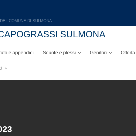
NI-CAPOGRASSI SULMONA
tuto e appendici
Scuole e plessi
Genitori
Offerta
ci
023
o 2023