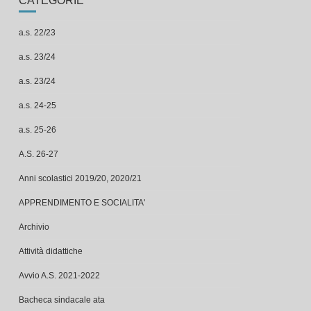
a.s. 22/23
a.s. 23/24
a.s. 23/24
a.s. 24-25
a.s. 25-26
A.S. 26-27
Anni scolastici 2019/20, 2020/21
APPRENDIMENTO E SOCIALITA'
Archivio
Attività didattiche
Avvio A.S. 2021-2022
Bacheca sindacale ata
bacheca sindacale ata