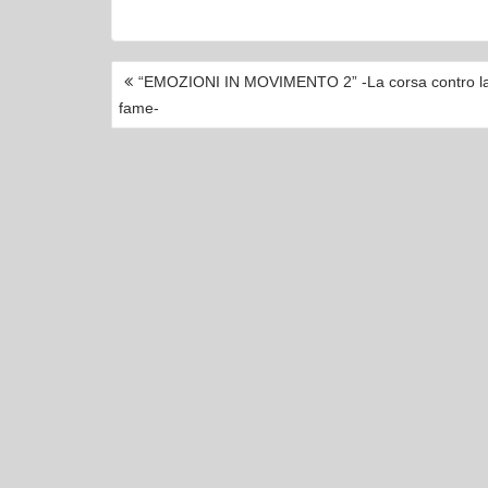
NAVIGAZIONE
“EMOZIONI IN MOVIMENTO 2” -La corsa contro l
ARTICOLI
fame-