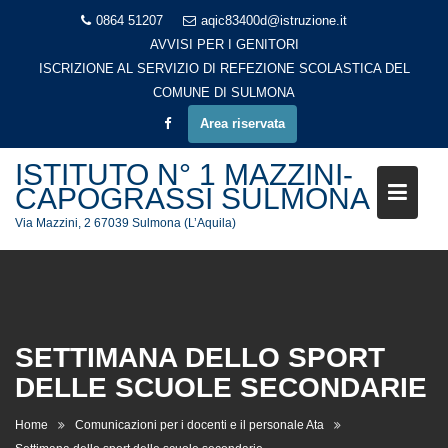
Skip
0864 51207
aqic83400d@istruzione.it
to
AVVISI PER I GENITORI
content
ISCRIZIONE AL SERVIZIO DI REFEZIONE SCOLASTICA DEL
COMUNE DI SULMONA
Area riservata
ISTITUTO N° 1 MAZZINI-
CAPOGRASSI SULMONA
Via Mazzini, 2 67039 Sulmona (L’Aquila)
SETTIMANA DELLO SPORT
DELLE SCUOLE SECONDARIE
Home
Comunicazioni per i docenti e il personale Ata