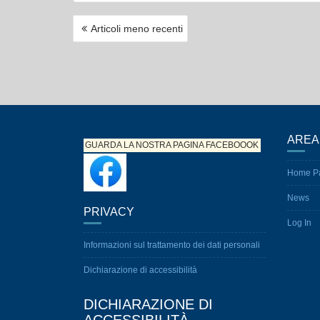
NAVIGAZIONE
Articoli meno recenti
ARTICOLI
AREA
GUARDA LA NOSTRA PAGINA
FACEBOOOK
Home P
News
PRIVACY
Log In
Informazioni sul trattamento dei dati personali
Dichiarazione di accessibilità
DICHIARAZIONE DI