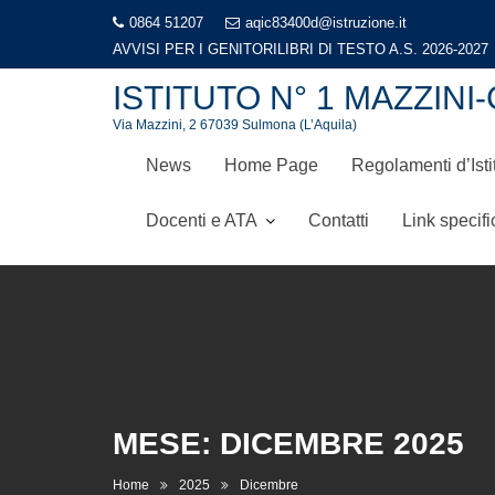
Skip
0864 51207
aqic83400d@istruzione.it
to
AVVISI PER I GENITORI
LIBRI DI TESTO A.S. 2026-2027
content
ISTITUTO N° 1 MAZZI
Via Mazzini, 2 67039 Sulmona (L’Aquila)
News
Home Page
Regolamenti d’Isti
Docenti e ATA
Contatti
Link specifi
MESE:
DICEMBRE 2025
Home
2025
Dicembre