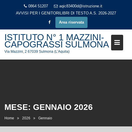
Skip
0864 51207
aqic83400d@istruzione.it
to
AVVISI PER I GENITORI
LIBRI DI TESTO A.S. 2026-2027
content
Area riservata
ISTITUTO N° 1 MAZZINI-
CAPOGRASSI SULMONA
Via Mazzini, 2 67039 Sulmona (L’Aquila)
MESE:
GENNAIO 2026
Home
2026
Gennaio