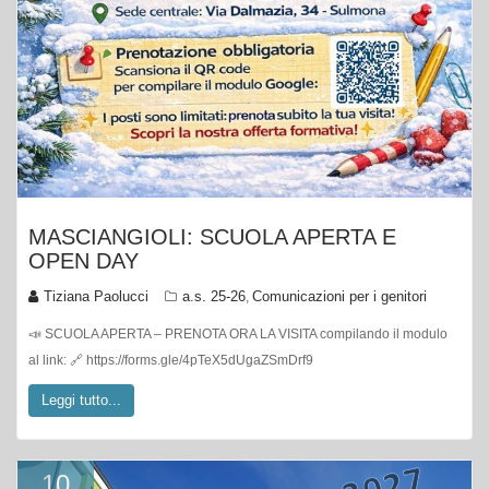
MASCIANGIOLI: SCUOLA APERTA E
OPEN DAY
Tiziana Paolucci
a.s. 25-26
Comunicazioni per i genitori
,
📣 SCUOLA APERTA – PRENOTA ORA LA VISITA compilando il modulo
al link: 🔗 https://forms.gle/4pTeX5dUgaZSmDrf9
Leggi tutto...
10