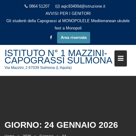
Skip
0864 51207
aqic83400d@istruzione.it
to
AVVISI PER I GENITORI
content
Gli studenti della Capograssi al MONOPOLELE Mediterranean ukulele
fest a Monopoli
Area riservata
ISTITUTO N° 1 MAZZINI-
CAPOGRASSI SULMONA
Via Mazzini, 2 67039 Sulmona (L’Aquila)
GIORNO:
24 GENNAIO 2026