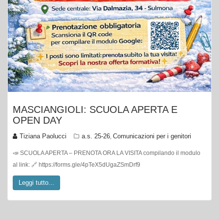
MASCIANGIOLI: SCUOLA APERTA E
OPEN DAY
Tiziana Paolucci
a.s. 25-26
Comunicazioni per i genitori
,
📣 SCUOLA APERTA – PRENOTA ORA LA VISITA compilando il modulo
al link: 🔗 https://forms.gle/4pTeX5dUgaZSmDrf9
Leggi tutto...