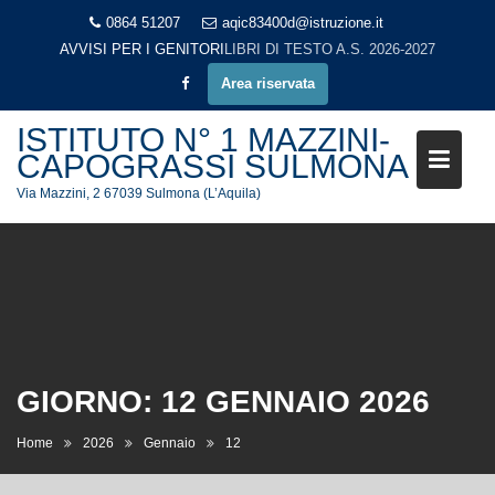
Skip
0864 51207
aqic83400d@istruzione.it
to
AVVISI PER I GENITORI
LIBRI DI TESTO A.S. 2026-2027
content
Area riservata
ISTITUTO N° 1 MAZZINI-
CAPOGRASSI SULMONA
Via Mazzini, 2 67039 Sulmona (L’Aquila)
GIORNO:
12 GENNAIO 2026
Home
2026
Gennaio
12