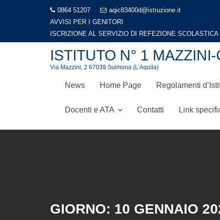
Skip
0864 51207
aqic83400d@istruzione.it
to
AVVISI PER I GENITORI
content
ISCRIZIONE AL SERVIZIO DI REFEZIONE SCOLASTIC
ISTITUTO N° 1 MAZZI
Via Mazzini, 2 67039 Sulmona (L’Aquila)
News
Home Page
Regolamenti d’Isti
Docenti e ATA
Contatti
Link specifi
GIORNO:
10 GENNAIO 20