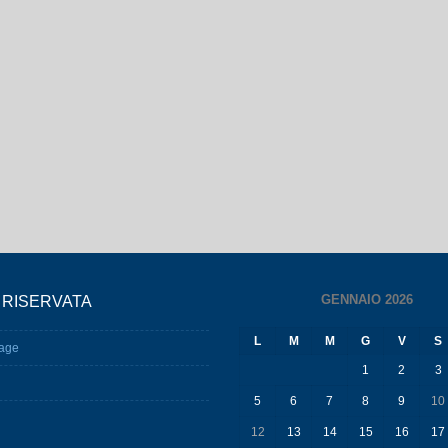
GENNAIO 2026
 RISERVATA
L
M
M
G
V
S
age
1
2
3
5
6
7
8
9
10
12
13
14
15
16
17