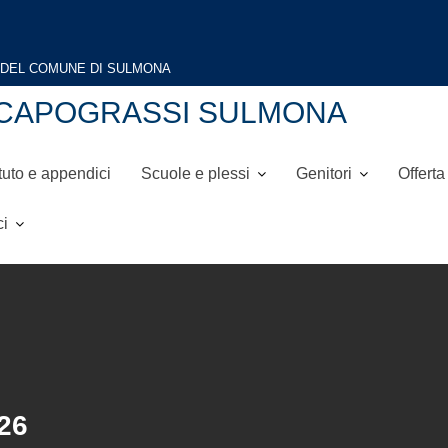
A DEL COMUNE DI SULMONA
NI-CAPOGRASSI SULMONA
tuto e appendici
Scuole e plessi
Genitori
Offerta
ci
26