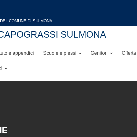
NI-CAPOGRASSI SULMONA
tuto e appendici
Scuole e plessi
Genitori
Offerta
ci
ME
ARTISTICAMENTE INSIEME