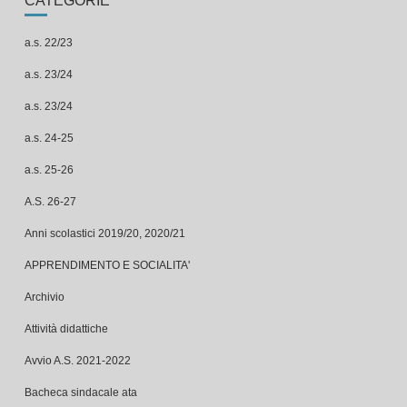
a.s. 22/23
a.s. 23/24
a.s. 23/24
a.s. 24-25
a.s. 25-26
A.S. 26-27
Anni scolastici 2019/20, 2020/21
APPRENDIMENTO E SOCIALITA'
Archivio
Attività didattiche
Avvio A.S. 2021-2022
Bacheca sindacale ata
bacheca sindacale ata