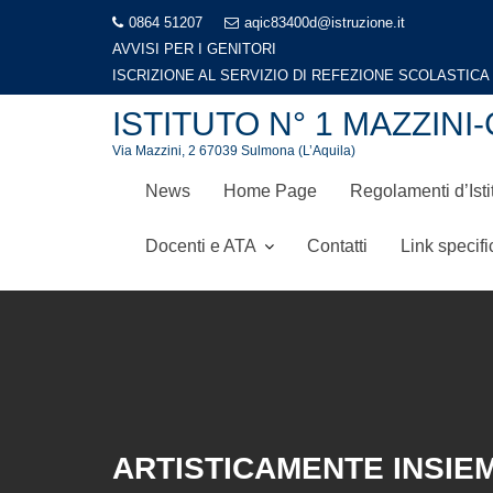
Skip
0864 51207
aqic83400d@istruzione.it
to
AVVISI PER I GENITORI
LIBRI DI TESTO A.S. 2026-2027
content
ISTITUTO N° 1 MAZZI
Via Mazzini, 2 67039 Sulmona (L’Aquila)
News
Home Page
Regolamenti d’Isti
Docenti e ATA
Contatti
Link specifi
ARTISTICAMENTE INSIE
Home
Notizie di carattere generale, eventi, premiazioni