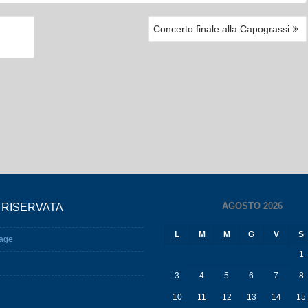
Concerto finale alla Capograssi
AGOSTO 2026
 RISERVATA
L
M
M
G
V
S
age
1
3
4
5
6
7
8
10
11
12
13
14
15
17
18
19
20
21
22