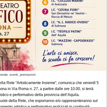
nerale, eventi, premiazioni
della Rete “Artisticamente Insieme”, comunica che venerdì 5
mona in Via Roma n. 27, a
partire dalle ore 10.00, si terrà
istico e performativo
della provincia dell’Aquila.
 scuole della Rete, che esporranno e/o rappresenteranno
sul
ntamento artistico e performativo realizzati in
continuità
ia alla secondaria di 1° grado- nel corso
dell’anno scolastico;