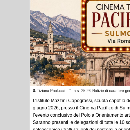
Tiziana Paolucci
a.s. 25-26
Notizie di carattere ge
,
L’Istituto Mazzini-Capograssi, scuola capofila 
giugno 2026, presso il Cinema Pacifico di Sul
l’evento conclusivo del Polo a Orientamento art
Saranno presenti le delegazioni di tutte le 10
palcoscenico i tratti salienti dei percorsi a orie
verticale- dalla scuola dell’infanzia alla primar