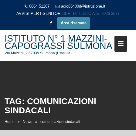
Skip
0864 51207
aqic83400d@istruzione.it
to
AVVISI PER I GENITORI
LIBRI DI TESTO A.S. 2026-2027
content
Area riservata
ISTITUTO N° 1 MAZZINI-
CAPOGRASSI SULMONA
Via Mazzini, 2 67039 Sulmona (L’Aquila)
TAG:
COMUNICAZIONI
SINDACALI
Home
News
comunicazioni sindacali