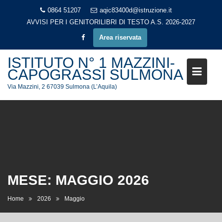
Skip
0864 51207
aqic83400d@istruzione.it
to
AVVISI PER I GENITORI
LIBRI DI TESTO A.S. 2026-2027
content
Area riservata
ISTITUTO N° 1 MAZZINI-
CAPOGRASSI SULMONA
Via Mazzini, 2 67039 Sulmona (L’Aquila)
MESE:
MAGGIO 2026
Home
2026
Maggio