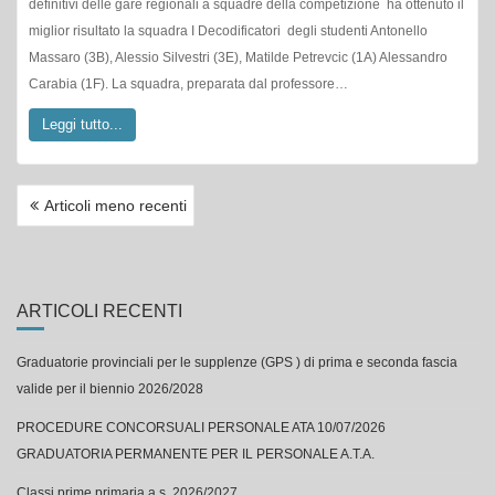
definitivi delle gare regionali a squadre della competizione ha ottenuto il
miglior risultato la squadra I Decodificatori degli studenti Antonello
Massaro (3B), Alessio Silvestri (3E), Matilde Petrevcic (1A) Alessandro
Carabia (1F). La squadra, preparata dal professore…
Leggi tutto...
NAVIGAZIONE
Articoli meno recenti
ARTICOLI
ARTICOLI RECENTI
Graduatorie provinciali per le supplenze (GPS ) di prima e seconda fascia
valide per il biennio 2026/2028
PROCEDURE CONCORSUALI PERSONALE ATA 10/07/2026
GRADUATORIA PERMANENTE PER IL PERSONALE A.T.A.
Classi prime primaria a.s. 2026/2027