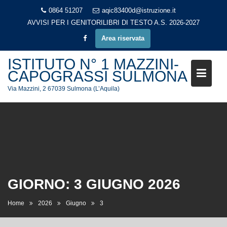
Skip
0864 51207
aqic83400d@istruzione.it
to
AVVISI PER I GENITORI
LIBRI DI TESTO A.S. 2026-2027
content
Area riservata
ISTITUTO N° 1 MAZZINI-
CAPOGRASSI SULMONA
Via Mazzini, 2 67039 Sulmona (L’Aquila)
GIORNO:
3 GIUGNO 2026
Home
2026
Giugno
3