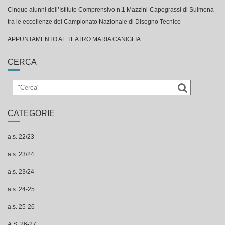
Cinque alunni dell’Istituto Comprensivo n.1 Mazzini-Capograssi di Sulmona
tra le eccellenze del Campionato Nazionale di Disegno Tecnico
APPUNTAMENTO AL TEATRO MARIA CANIGLIA
CERCA
CATEGORIE
a.s. 22/23
a.s. 23/24
a.s. 23/24
a.s. 24-25
a.s. 25-26
A.S. 26-27