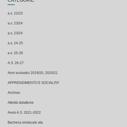
a.s. 22/23
a.s. 23/24
a.s. 23/24
a.s. 24-25
a.s. 25-26
A.S. 26-27
Anni scolastici 2019/20, 2020/21
APPRENDIMENTO E SOCIALITA'
Archivio
Attività didattiche
Avvio A.S. 2021-2022
Bacheca sindacale ata
bacheca sindacale ata