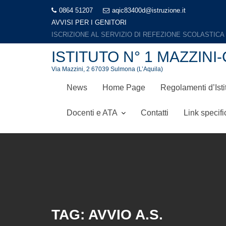
Skip
0864 51207
aqic83400d@istruzione.it
to
AVVISI PER I GENITORI
LIBRI DI TESTO A.S. 2026-2027
content
ISTITUTO N° 1 MAZZI
Via Mazzini, 2 67039 Sulmona (L’Aquila)
News
Home Page
Regolamenti d’Isti
Docenti e ATA
Contatti
Link specifi
TAG:
AVVIO A.S.
Home
News
avvio a.s.