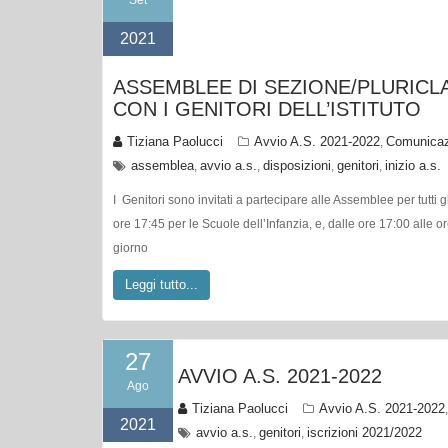
2021
ASSEMBLEE DI SEZIONE/PLURICL
CON I GENITORI DELL’ISTITUTO
Tiziana Paolucci
Avvio A.S. 2021-2022
Comunicazi
,
assemblea
avvio a.s.
disposizioni
genitori
inizio a.s.
,
,
,
,
I Genitori sono invitati a partecipare alle Assemblee per tutti 
ore 17:45 per le Scuole dell’Infanzia, e, dalle ore 17:00 alle or
giorno
Leggi tutto...
27
AVVIO A.S. 2021-2022
Ago
Tiziana Paolucci
Avvio A.S. 2021-2022
2021
avvio a.s.
genitori
iscrizioni 2021/2022
,
,
IN EVIDENZA PER FAMIGLIE E PERSONALE SCOLASTICO Pro