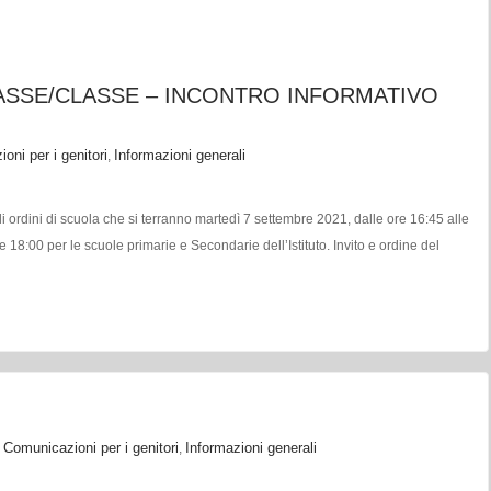
ASSE/CLASSE – INCONTRO INFORMATIVO
oni per i genitori
Informazioni generali
,
gli ordini di scuola che si terranno martedì 7 settembre 2021, dalle ore 16:45 alle
e 18:00 per le scuole primarie e Secondarie dell’Istituto. Invito e ordine del
Comunicazioni per i genitori
Informazioni generali
,
,
cedura anticontagio scuola ADDENDUM DVR 2021-22 – ISTITUTO N° 1