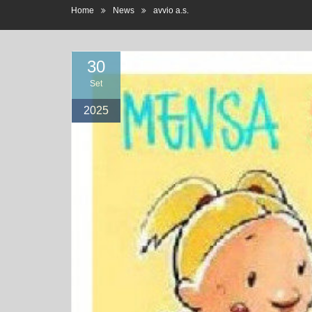
30
Set
2025