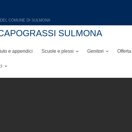
NI-CAPOGRASSI SULMONA
tuto e appendici
Scuole e plessi
Genitori
Offerta
ci