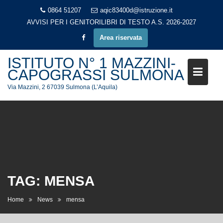
Skip
0864 51207
aqic83400d@istruzione.it
to
AVVISI PER I GENITORI
LIBRI DI TESTO A.S. 2026-2027
content
Area riservata
ISTITUTO N° 1 MAZZINI-
CAPOGRASSI SULMONA
Via Mazzini, 2 67039 Sulmona (L’Aquila)
TAG:
MENSA
Home
News
mensa