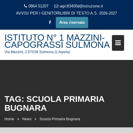
Skip
0864 51207
aqic83400d@istruzione.it
to
AVVISI PER I GENITORI
LIBRI DI TESTO A.S. 2026-2027
content
Area riservata
ISTITUTO N° 1 MAZZINI-
CAPOGRASSI SULMONA
Via Mazzini, 2 67039 Sulmona (L’Aquila)
TAG:
SCUOLA PRIMARIA
BUGNARA
Home
News
Scuola Primaria Bugnara