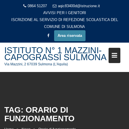
Skip
0864 51207
aqic83400d@istruzione.it
to
AVVISI PER I GENITORI
content
Area riservata
ISTITUTO N° 1 MAZZINI-
CAPOGRASSI SULMONA
Via Mazzini, 2 67039 Sulmona (L’Aquila)
TAG:
ORARIO DI
FUNZIONAMENTO
Home
News
Orario di funzionamento