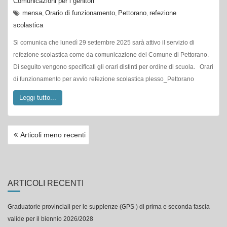
scolastica
Si comunica che lunedì 29 settembre 2025 sarà attivo il servizio di
refezione scolastica come da comunicazione del Comune di Pettorano.
Di seguito vengono specificati gli orari distinti per ordine di scuola. Orari
di funzionamento per avvio refezione scolastica plesso_Pettorano
Leggi tutto...
NAVIGAZIONE
Articoli meno recenti
ARTICOLI
ARTICOLI RECENTI
Graduatorie provinciali per le supplenze (GPS ) di prima e seconda fascia
valide per il biennio 2026/2028
PROCEDURE CONCORSUALI PERSONALE ATA 10/07/2026
GRADUATORIA PERMANENTE PER IL PERSONALE A.T.A.