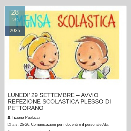
Set
2025
LUNEDI’ 29 SETTEMBRE – AVVIO
REFEZIONE SCOLASTICA PLESSO DI
PETTORANO
Tiziana Paolucci
a.s. 25-26
Comunicazioni per i docenti e il personale Ata
,
,
Comunicazioni per i genitori
mensa
Orario di funzionamento
Pettorano
refezione
,
,
,