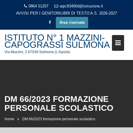
Skip
0864 51207
aqic83400d@istruzione.it
to
AVVISI PER I GENITORI
LIBRI DI TESTO A.S. 2026-2027
content
Area riservata
ISTITUTO N° 1 MAZZINI-
CAPOGRASSI SULMONA
Via Mazzini, 2 67039 Sulmona (L’Aquila)
DM 66/2023 FORMAZIONE
PERSONALE SCOLASTICO
Home
DM 66/2023 formazione personale scolastico